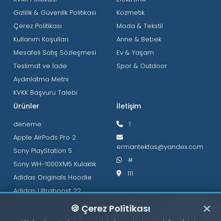
Gizlilik & Güvenlik Politikası
Kozmetik
Çerez Politikası
Moda & Tekstil
Kullanım Koşulları
Anne & Bebek
Mesafeli Satış Sözleşmesi
Ev & Yaşam
Teslimat ve İade
Spor & Outdoor
Aydınlatma Metni
KVKK Başvuru Talebi
Ürünler
İletişim
deneme
1
Apple AirPods Pro 2
ermantektas@yandex.com
Sony PlayStation 5
#
Sony WH-1000XM5 Kulaklık
111
Adidas Originals Hoodie
Adidas Ultraboost 22
🍪 Çerez Politikası