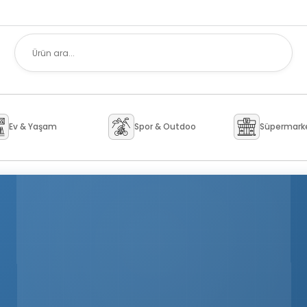
Ev & Yaşam
Spor & Outdoor
Süpermark