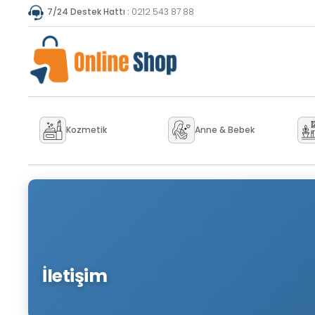
7/24 Destek Hattı :
0212 543 87 88
Kozmetik
Anne & Bebek
İletişim