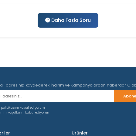
Daha Fazla Soru
ail adresinizi kaydederek
İndirim ve Kampanyalardan
haberdar Olabil
 politikasını kabul ediyorum
anım koşullarını kabul ediyorum
riler
Ürünler