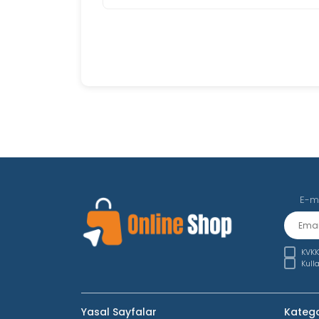
E-m
KVKK
Kull
Yasal Sayfalar
Katego